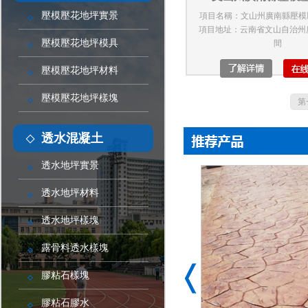
壓模壓花地坪實景
項目名稱：文山州廣南縣壓模
項目地址：云南省文山自治州
壓模壓花地坪模具
間
壓模壓花地坪材料
壓模壓花地坪樣塊
第
透水混凝土
透水地坪實景
透水地坪材料
透水地坪樣塊
露骨料透水樣塊
膠粘石樣塊
膠粘石膠水