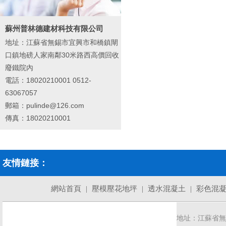
蘇州普林德建材科技有限公司
地址：江蘇省無錫市宜興市和橋鎮閘
口鎮地磅人家南鄰30米路西高價回收
廢鐵院內
電話：18020210001 0512-
63067057
郵箱：pulinde@126.com
傳真：18020210001
友情鏈接：
網站首頁
|
壓模壓花地坪
|
透水混凝土
|
彩色混
地址：江蘇省無